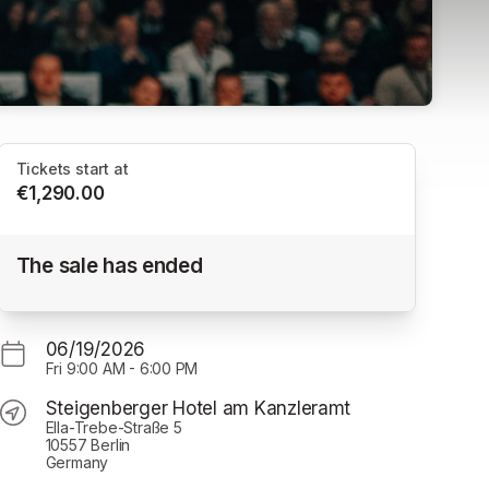
Tickets start at
€1,290.00
TOP Arbeitgeber OST VIP
The sale has ended
Steigenberger Hotel am Kanzleramt
06/19/2026
Fri
9:00 AM
-
6:00 PM
Steigenberger Hotel am Kanzleramt
Ella-Trebe-Straße 5
10557 Berlin
Germany